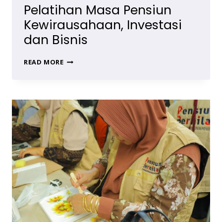
Pelatihan Masa Pensiun
Kewirausahaan, Investasi
dan Bisnis
PELATIHAN
READ MORE
MASA
PENSIUN
KEWIRAUSAHAAN,
INVESTASI
DAN
BISNIS