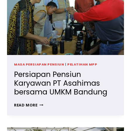
MASA PERSIAPAN PENSIUN
|
PELATIHAN MPP
Persiapan Pensiun
Karyawan PT Asahimas
bersama UMKM Bandung
PERSIAPAN
READ MORE
PENSIUN
KARYAWAN
PT
ASAHIMAS