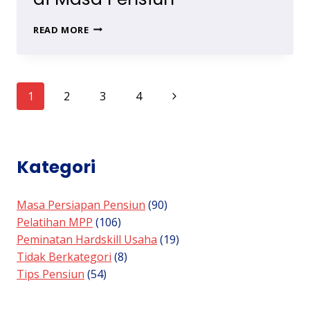
PERSIAPAN
READ MORE
PENSIUN,
MEMBANGUN
BISNIS
KULINER
Page
Next
1
2
3
4
DI
MASA
navigation
Page
PENSIUN
Kategori
Masa Persiapan Pensiun
(90)
Pelatihan MPP
(106)
Peminatan Hardskill Usaha
(19)
Tidak Berkategori
(8)
Tips Pensiun
(54)