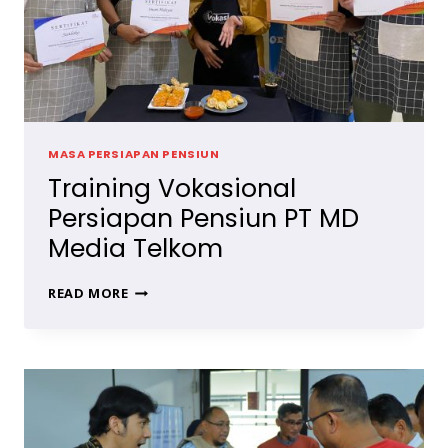
MASA PERSIAPAN PENSIUN
Training Vokasional
Persiapan Pensiun PT MD
Media Telkom
TRAINING
READ MORE
VOKASIONAL
PERSIAPAN
PENSIUN
PT
MD
MEDIA
TELKOM