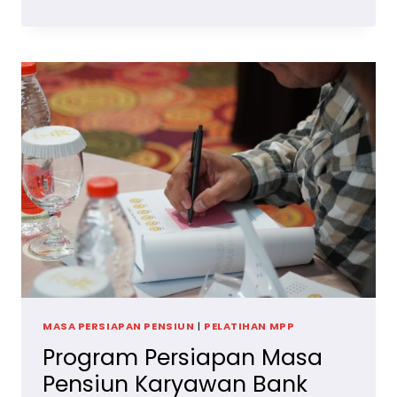
MASA
PERSIAPAN
PENSIUN
KARYAWAN,
KELAS
PUBLIK
2025
MASA PERSIAPAN PENSIUN
|
PELATIHAN MPP
Program Persiapan Masa
Pensiun Karyawan Bank