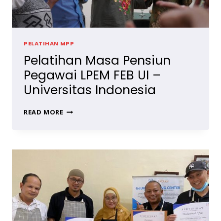
PELATIHAN MPP
Pelatihan Masa Pensiun
Pegawai LPEM FEB UI –
Universitas Indonesia
PELATIHAN
READ MORE
MASA
PENSIUN
PEGAWAI
LPEM
FEB
UI
–
UNIVERSITAS
INDONESIA