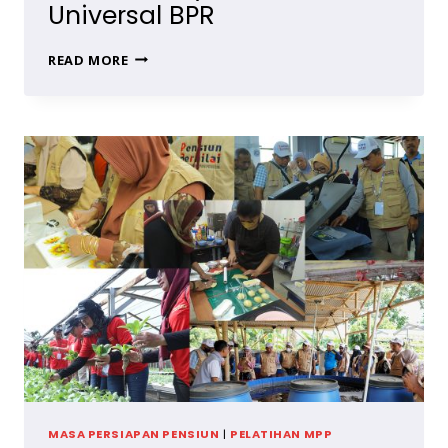
Universal BPR
PROGRAM
READ MORE
PERSIAPAN
MASA
PENSIUN
KARYAWAN
BANK
UNIVERSAL
BPR
MASA PERSIAPAN PENSIUN
|
PELATIHAN MPP