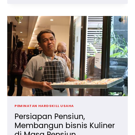
PENSIUN
KARYAWAN
PT
KIDECO
JAYA
AGUNG
PEMINATAN HARDSKILL USAHA
Persiapan Pensiun,
Membangun bisnis Kuliner
di Masa Pensiun