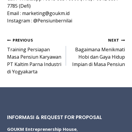
7785 (Defi)
Email :
marketing@goukm.id
Instagram : @Pensiunbernilai
Post
PREVIOUS
NEXT
Training Persiapan
Bagaimana Menikmati
navigation
Masa Pensiun Karyawan
Hobi dan Gaya Hidup
PT Kaltim Parna Industri
Impian di Masa Pensiun
di Yogyakarta
INFORMASI & REQUEST FOR PROPOSAL
GOUKM Entreprenership House
,