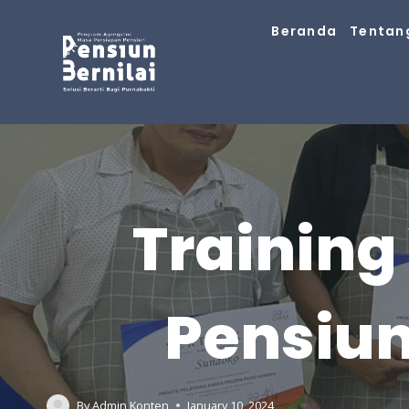
Skip
Beranda
Tentan
to
content
Training
Pensiun
By
Admin Konten
January 10, 2024