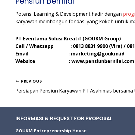
Pensiun Bernilai
Potensi Learning & Development hadir dengan
progr
karyawan membangun fondasi yang kokoh untuk masa
PT Eventama Solusi Kreatif (GOUKM Group)
Call / Whatsapp : 0813 8831 9900 (Vira) / 0812
Email :
marketing@goukm.id
Website : www.pensiunbernilai.com
Post
PREVIOUS
Persiapan Pensiun Karyawan PT Asahimas bersam
navigation
INFORMASI & REQUEST FOR PROPOSAL
GOUKM Entreprenership House
,