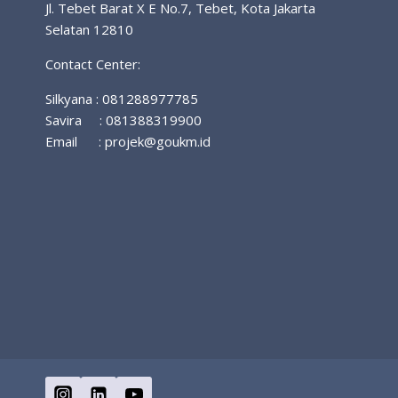
Jl. Tebet Barat X E No.7, Tebet, Kota Jakarta
Selatan 12810
Contact Center:
Silkyana : 081288977785
Savira : 081388319900
Email :
projek@goukm.id