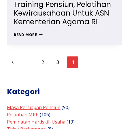
Training Pensiun, Pelatihan
Kewirausahaan Untuk ASN
Kementerian Agama RI
TRAINING
READ MORE
PENSIUN,
PELATIHAN
KEWIRAUSAHAAN
UNTUK
Page
Previous
1
2
3
4
ASN
KEMENTERIAN
navigation
Page
AGAMA
RI
Kategori
Masa Persiapan Pensiun
(90)
Pelatihan MPP
(106)
Peminatan Hardskill Usaha
(19)
Tidak Berkategori
(8)