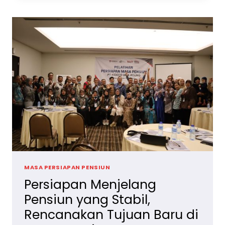
PENSIUN,
TRAINING
MASA
PERSIAPAN
PENSIUN
UNTUK
KARYAWAN
MASA PERSIAPAN PENSIUN
Persiapan Menjelang
Pensiun yang Stabil,
Rencanakan Tujuan Baru di