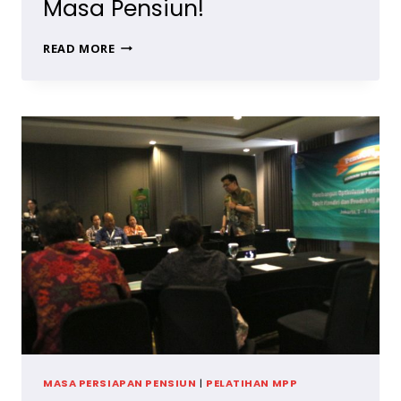
Masa Pensiun!
PERSIAPAN
READ MORE
MENJELANG
PENSIUN
YANG
STABIL,
RENCANAKAN
TUJUAN
BARU
DI
MASA
PENSIUN!
MASA PERSIAPAN PENSIUN
|
PELATIHAN MPP