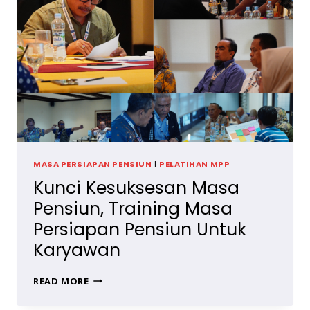
MASA PERSIAPAN PENSIUN
|
PELATIHAN MPP
Kunci Kesuksesan Masa
Pensiun, Training Masa
Persiapan Pensiun Untuk
Karyawan
KUNCI
READ MORE
KESUKSESAN
MASA