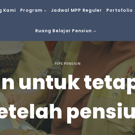
g Kami
Program
Jadwal MPP Reguler
Portofolio
Ruang Belajar Pensiun
TIPS PENSIUN
n untuk teta
etelah pensi