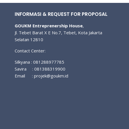
navigation
INFORMASI & REQUEST FOR PROPOSAL
GOUKM Entreprenership House
,
Jl. Tebet Barat X E No.7, Tebet, Kota Jakarta
Selatan 12810
Contact Center:
Silkyana : 081288977785
Savira : 081388319900
Email :
projek@goukm.id