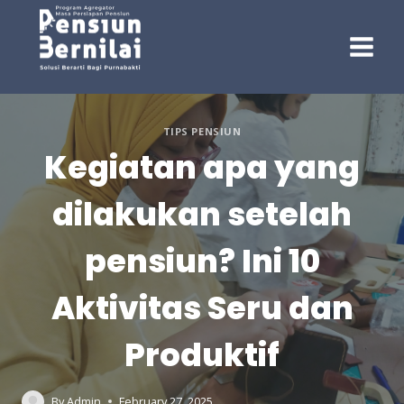
Skip
to
content
TIPS PENSIUN
Kegiatan apa yang
dilakukan setelah
pensiun? Ini 10
Aktivitas Seru dan
Produktif
By
Admin
February 27, 2025