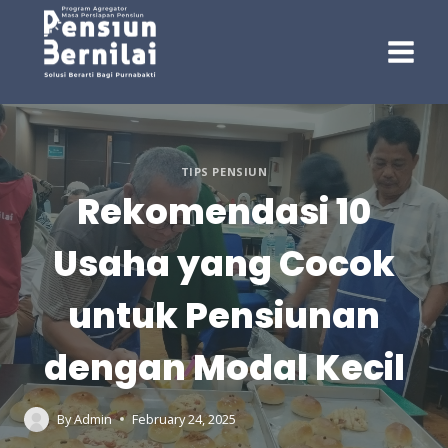
Skip
to
content
TIPS PENSIUN
Rekomendasi 10
Usaha yang Cocok
untuk Pensiunan
dengan Modal Kecil
By
Admin
February 24, 2025