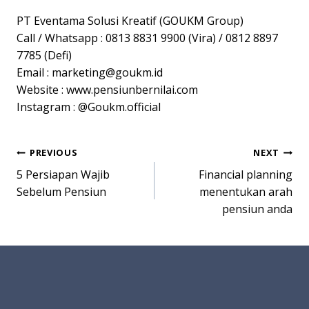
PT Eventama Solusi Kreatif (GOUKM Group)
Call / Whatsapp : 0813 8831 9900 (Vira) / 0812 8897
7785 (Defi)
Email :
marketing@goukm.id
Website : www.pensiunbernilai.com
Instagram : @Goukm.official
Post
PREVIOUS
NEXT
5 Persiapan Wajib
Financial planning
navigation
Sebelum Pensiun
menentukan arah
pensiun anda