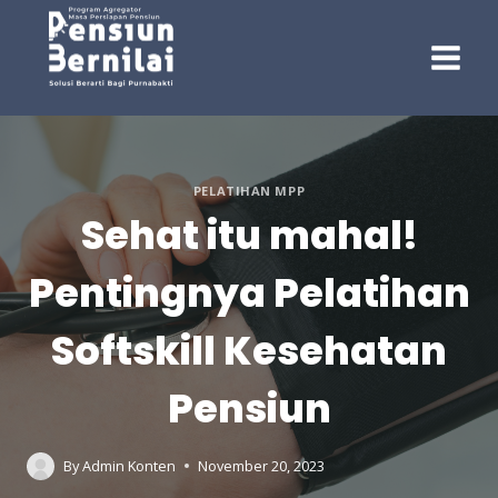
Skip
to
content
PELATIHAN MPP
Sehat itu mahal!
Pentingnya Pelatihan
Softskill Kesehatan
Pensiun
By
Admin Konten
November 20, 2023