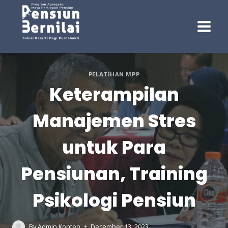
Skip
to
content
PELATIHAN MPP
Keterampilan
Manajemen Stres
untuk Para
Pensiunan, Training
Psikologi Pensiun
By
Admin Konten
December 13, 2023