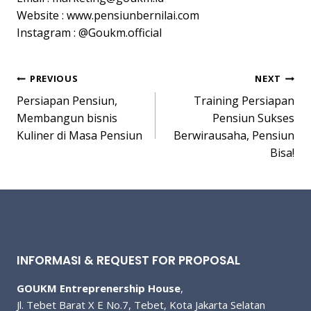
Website : www.pensiunbernilai.com
Instagram : @Goukm.official
Post
PREVIOUS
NEXT
Persiapan Pensiun,
Training Persiapan
navigation
Membangun bisnis
Pensiun Sukses
Kuliner di Masa Pensiun
Berwirausaha, Pensiun
Bisa!
INFORMASI & REQUEST FOR PROPOSAL
GOUKM Entreprenership House
,
Jl. Tebet Barat X E No.7, Tebet, Kota Jakarta Selatan