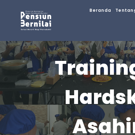
Skip
Beranda
Tentan
to
content
Trainin
Hardsk
Asahi