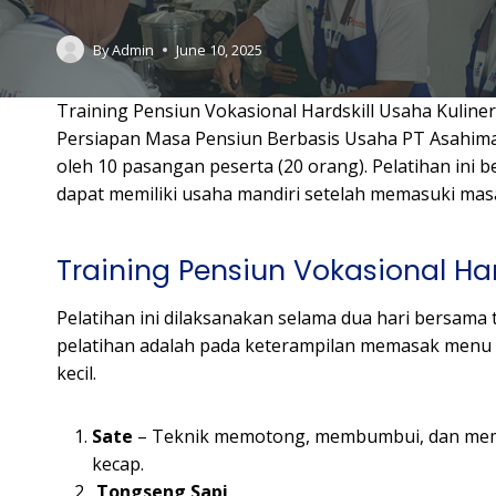
By
Admin
June 10, 2025
Training Pensiun Vokasional Hardskill Usaha Kuline
Persiapan Masa Pensiun Berbasis Usaha PT Asahimas 
oleh 10 pasangan peserta (20 orang). Pelatihan ini 
dapat memiliki usaha mandiri setelah memasuki mas
Training Pensiun Vokasional Har
Pelatihan ini dilaksanakan selama dua hari bersam
pelatihan adalah pada keterampilan memasak menu k
kecil.
Sate
– Teknik memotong, membumbui, dan mema
kecap.
Tongseng Sapi