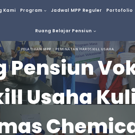
g Kami
Program
Jadwal MPP Reguler
Portofolio
Ruang Belajar Pensiun
PELATIHAN MPP
|
PEMINATAN HARDSKILL USAHA
g Pensiun Vo
ill Usaha Kuli
mas Chemica