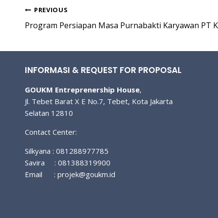
Post
PREVIOUS
Program Persiapan Masa Purnabakti Karyawan PT K
navigation
INFORMASI & REQUEST FOR PROPOSAL
GOUKM Entreprenership House
,
Jl. Tebet Barat X E No.7, Tebet, Kota Jakarta
Selatan 12810
Contact Center:
Silkyana : 081288977785
Savira : 081388319900
Email :
projek@goukm.id