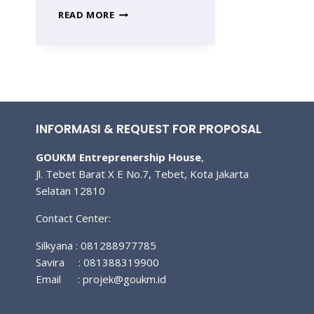
PROGRAM
READ MORE
PROGRAM
PELATIHAN
MASA
PERSIAPAN
PENSIUN
INFORMASI & REQUEST FOR PROPOSAL
GOUKM Entreprenership House
,
Jl. Tebet Barat X E No.7, Tebet, Kota Jakarta
Selatan 12810
Contact Center:
Silkyana : 081288977785
Savira : 081388319900
Email :
projek@goukm.id