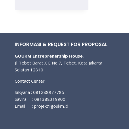
BISNIS
DI
MASA
PENSIUN,
JASA
MAKE
UP
PENGANTIN
INFORMASI & REQUEST FOR PROPOSAL
GOUKM Entreprenership House
,
Jl. Tebet Barat X E No.7, Tebet, Kota Jakarta
Selatan 12810
Contact Center:
Silkyana : 081288977785
Savira : 081388319900
Email :
projek@goukm.id