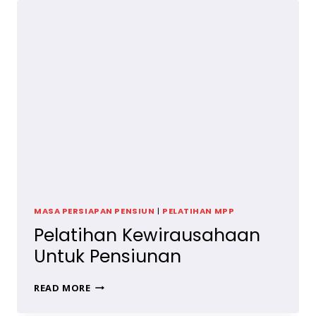
JASA
MAKE
UP
PENGANTIN
MASA PERSIAPAN PENSIUN
|
PELATIHAN MPP
Pelatihan Kewirausahaan
Untuk Pensiunan
PELATIHAN
READ MORE
KEWIRAUSAHAAN
UNTUK