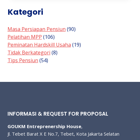
PENSIUNAN
Kategori
Masa Persiapan Pensiun
(90)
Pelatihan MPP
(106)
Peminatan Hardskill Usaha
(19)
Tidak Berkategori
(8)
Tips Pensiun
(54)
INFORMASI & REQUEST FOR PROPOSAL
GOUKM Entreprenership House
,
Jl. Tebet Barat X E No.7, Tebet, Kota Jakarta Selatan