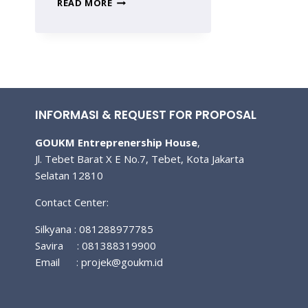
10
READ MORE
JENIS
OLAHRAGA
PENSIUNAN
TERBAIK
UNTUK
MENJAGA
KESEHATAN
INFORMASI & REQUEST FOR PROPOSAL
GOUKM Entreprenership House
,
Jl. Tebet Barat X E No.7, Tebet, Kota Jakarta
Selatan 12810
Contact Center:
Silkyana : 081288977785
Savira : 081388319900
Email :
projek@goukm.id