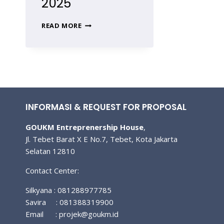
2025
PELATIHAN
READ MORE
MASA
PERSIAPAN
PENSIUN
KARYAWAN,
KELAS
PUBLIK
2025
INFORMASI & REQUEST FOR PROPOSAL
GOUKM Entreprenership House
,
Jl. Tebet Barat X E No.7, Tebet, Kota Jakarta
Selatan 12810
Contact Center:
Silkyana : 081288977785
Savira : 081388319900
Email :
projek@goukm.id