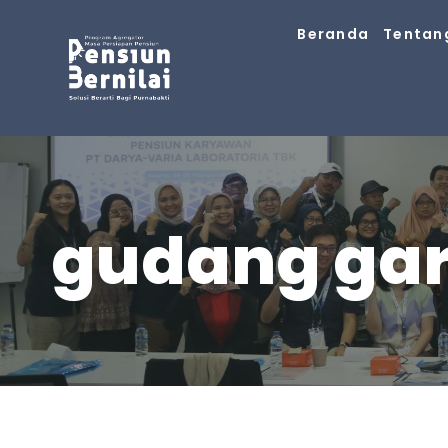
Skip
Beranda
Tentan
to
content
gudang ga