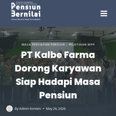
Skip
to
content
MASA PERSIAPAN PENSIUN
|
PELATIHAN MPP
PT Kalbe Farma
Dorong Karyawan
Siap Hadapi Masa
Pensiun
By
Admin Konten
May 26, 2026