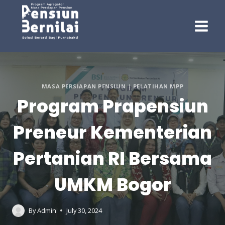
Skip
to
content
MASA PERSIAPAN PENSIUN
|
PELATIHAN MPP
Program Prapensiun
Preneur Kementerian
Pertanian RI Bersama
UMKM Bogor
By
Admin
July 30, 2024