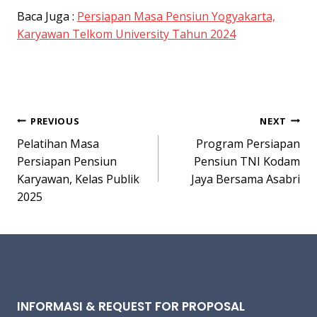
Baca Juga :
Persiapan Masa Pensiun Yogyakarta,
Karyawan Telkom University Tahun 2024
Post
PREVIOUS
NEXT
Pelatihan Masa
Program Persiapan
navigation
Persiapan Pensiun
Pensiun TNI Kodam
Karyawan, Kelas Publik
Jaya Bersama Asabri
2025
INFORMASI & REQUEST FOR PROPOSAL