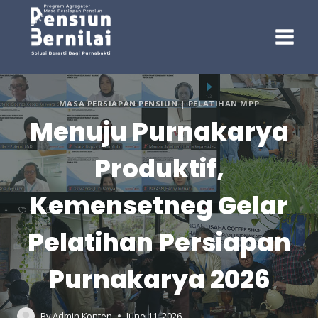
Skip
to
content
MASA PERSIAPAN PENSIUN
|
PELATIHAN MPP
Menuju Purnakarya
Produktif,
Kemensetneg Gelar
Pelatihan Persiapan
Purnakarya 2026
By
Admin Konten
June 11, 2026