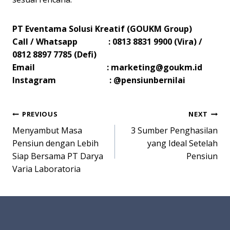
PT Eventama Solusi Kreatif (GOUKM Group)
Call / Whatsapp : 0813 8831 9900 (Vira) /
0812 8897 7785 (Defi)
Email :
marketing@goukm.id
Instagram : @pensiunbernilai
Post
PREVIOUS
NEXT
Menyambut Masa
3 Sumber Penghasilan
navigation
Pensiun dengan Lebih
yang Ideal Setelah
Siap Bersama PT Darya
Pensiun
Varia Laboratoria