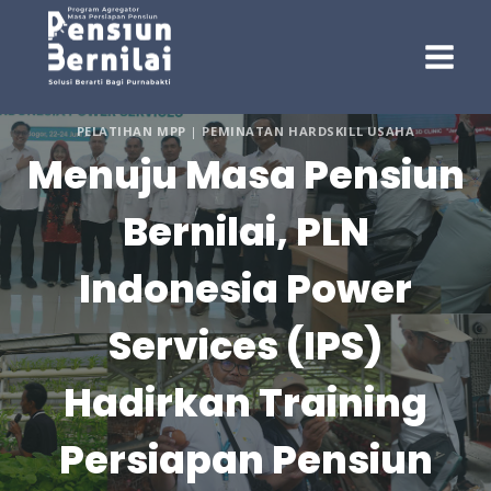
Skip
to
content
PELATIHAN MPP
|
PEMINATAN HARDSKILL USAHA
Menuju Masa Pensiun
Bernilai, PLN
Indonesia Power
Services (IPS)
Hadirkan Training
Persiapan Pensiun