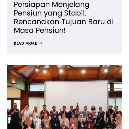
Persiapan Menjelang
Pensiun yang Stabil,
Rencanakan Tujuan Baru di
Masa Pensiun!
PERSIAPAN
READ MORE
MENJELANG
PENSIUN
YANG
STABIL,
RENCANAKAN
TUJUAN
BARU
DI
MASA
PENSIUN!