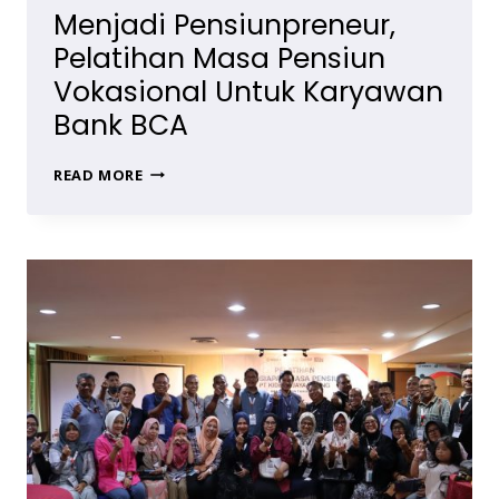
Menjadi Pensiunpreneur,
Pelatihan Masa Pensiun
Vokasional Untuk Karyawan
Bank BCA
MENJADI
READ MORE
PENSIUNPRENEUR,
PELATIHAN
MASA
PENSIUN
VOKASIONAL
UNTUK
KARYAWAN
BANK
BCA