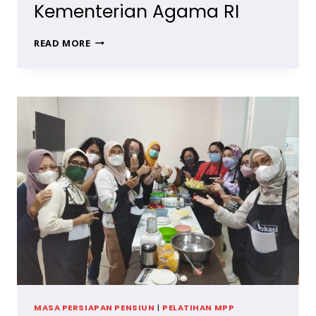
Kementerian Agama RI
TRAINING
READ MORE
PENSIUN,
PELATIHAN
KEWIRAUSAHAAN
UNTUK
ASN
KEMENTERIAN
AGAMA
RI
MASA PERSIAPAN PENSIUN
|
PELATIHAN MPP