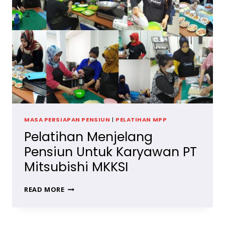
INDONESIA
MASA PERSIAPAN PENSIUN
|
PELATIHAN MPP
Pelatihan Menjelang
Pensiun Untuk Karyawan PT
Mitsubishi MKKSI
PELATIHAN
READ MORE
MENJELANG
PENSIUN
UNTUK