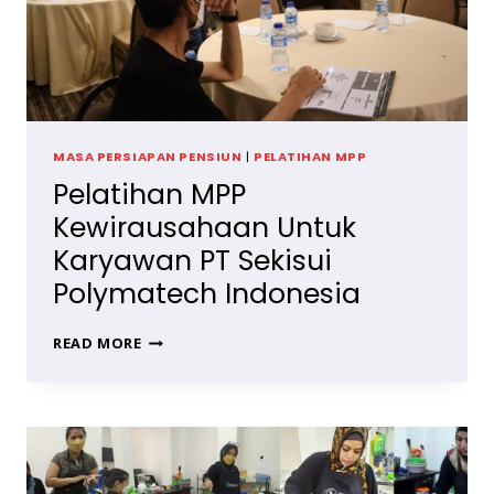
MASA PERSIAPAN PENSIUN
|
PELATIHAN MPP
Pelatihan MPP
Kewirausahaan Untuk
Karyawan PT Sekisui
Polymatech Indonesia
PELATIHAN
READ MORE
MPP
KEWIRAUSAHAAN
UNTUK
KARYAWAN
PT
SEKISUI
POLYMATECH