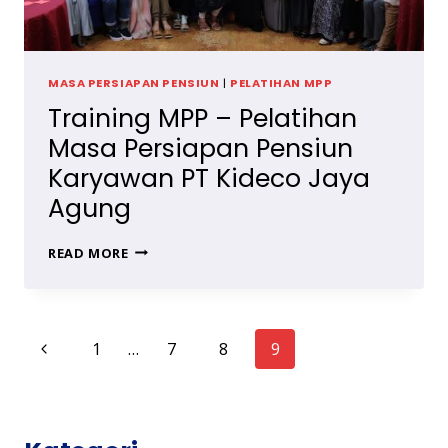
MASA PERSIAPAN PENSIUN
|
PELATIHAN MPP
Training MPP – Pelatihan
Masa Persiapan Pensiun
Karyawan PT Kideco Jaya
Agung
TRAINING
READ MORE
MPP
–
PELATIHAN
MASA
Page
Previous
1
…
7
8
9
PERSIAPAN
PENSIUN
navigation
Page
KARYAWAN
PT
KIDECO