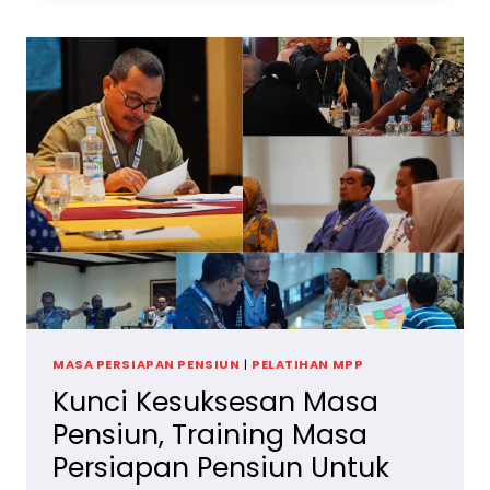
SUKSES,
TRAINING
MPP
KEWIRAUSAHAAN
UNTUK
PENSIUNAN
MASA PERSIAPAN PENSIUN
|
PELATIHAN MPP
Kunci Kesuksesan Masa
Pensiun, Training Masa
Persiapan Pensiun Untuk