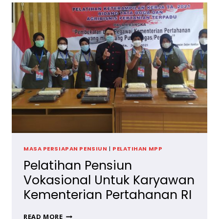
KARYAWAN
PT
MITSUBISHI
MKKSI
MASA PERSIAPAN PENSIUN
|
PELATIHAN MPP
Pelatihan Pensiun
Vokasional Untuk Karyawan
Kementerian Pertahanan RI
PELATIHAN
READ MORE