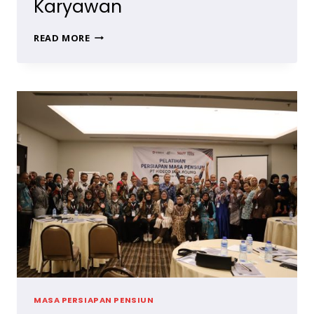
Karyawan
KUNCI
READ MORE
KESUKSESAN
MASA
PENSIUN,
TRAINING
MASA
PERSIAPAN
PENSIUN
UNTUK
KARYAWAN
MASA PERSIAPAN PENSIUN