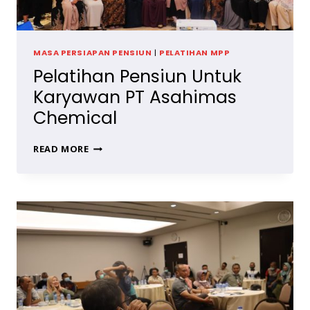
MASA PERSIAPAN PENSIUN
|
PELATIHAN MPP
Pelatihan Pensiun Untuk
Karyawan PT Asahimas
Chemical
PELATIHAN
READ MORE
PENSIUN
UNTUK
KARYAWAN
PT
ASAHIMAS
CHEMICAL