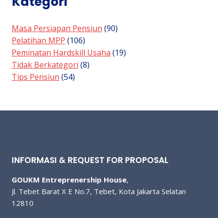
Kategori
JAYA
AGUNG
Masa Persiapan Pensiun
(90)
Pelatihan MPP
(106)
Peminatan Hardskill Usaha
(19)
Tidak Berkategori
(8)
Tips Pensiun
(54)
INFORMASI & REQUEST FOR PROPOSAL
GOUKM Entreprenership House
,
Jl. Tebet Barat X E No.7, Tebet, Kota Jakarta Selatan
12810