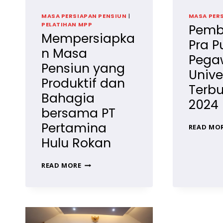
MASA PERSIAPAN PENSIUN
|
MASA PER
PELATIHAN MPP
Pemb
Mempersiapka
Pra P
n Masa
Pega
Pensiun yang
Unive
Produktif dan
Terb
Bahagia
2024 
bersama PT
Pertamina
READ MO
Hulu Rokan
MEMPERSIAPKAN
READ MORE
MASA
PENSIUN
YANG
PRODUKTIF
DAN