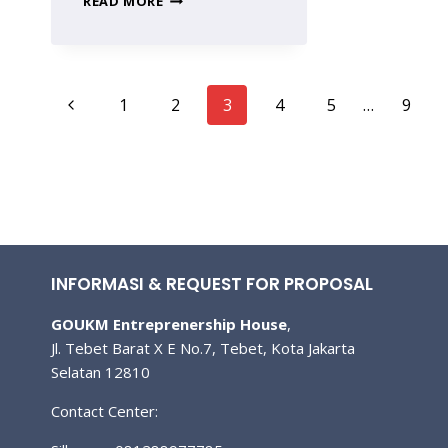
READ MORE
PRA
PURNABAKTI
STAFF
DAN
Page
PEGAWAI
Previous
1
2
3
4
5
…
9
UNIVERSITAS
TERBUKA
Page
navigation
TAHUN
2024
INFORMASI & REQUEST FOR PROPOSAL
GOUKM Entreprenership House
,
Jl. Tebet Barat X E No.7, Tebet, Kota Jakarta
Selatan 12810
Contact Center: