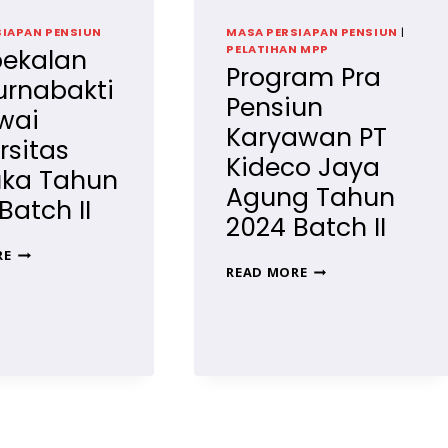
SIAPAN PENSIUN
MASA PERSIAPAN PENSIUN
|
PELATIHAN MPP
ekalan
Program Pra
urnabakti
Pensiun
wai
Karyawan PT
rsitas
Kideco Jaya
uka Tahun
Agung Tahun
Batch II
2024 Batch II
PEMBEKALAN
RE
PROGRAM
PRA
READ MORE
PRA
PURNABAKTI
PENSIUN
PEGAWAI
KARYAWAN
UNIVERSITAS
PT
TERBUKA
KIDECO
TAHUN
JAYA
2024
AGUNG
BATCH
TAHUN
II