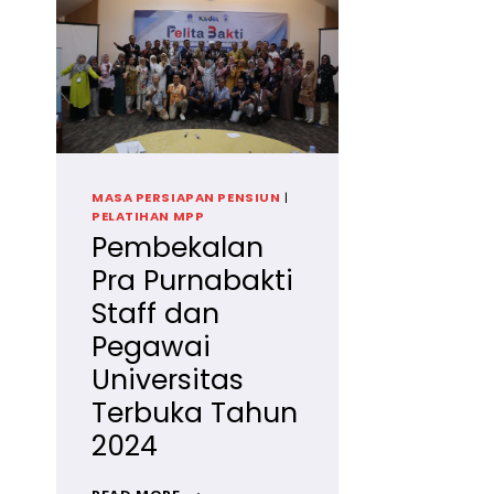
BAHAGIA
BERSAMA
PT
PERTAMINA
HULU
ROKAN
MASA PERSIAPAN PENSIUN
|
PELATIHAN MPP
Pembekalan
Pra Purnabakti
Staff dan
Pegawai
Universitas
Terbuka Tahun
2024
PEMBEKALAN