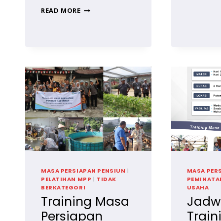
PROGRAM
READ MORE
PERSIAPAN
MASA
PURNABAKTI
KARYAWAN
PT
KALBE
FARMA
MASA PERSIAPAN PENSIUN
|
MASA PER
PELATIHAN MPP
|
TIDAK
PEMINATA
BERKATEGORI
USAHA
Training Masa
Jadw
Persiapan
Train