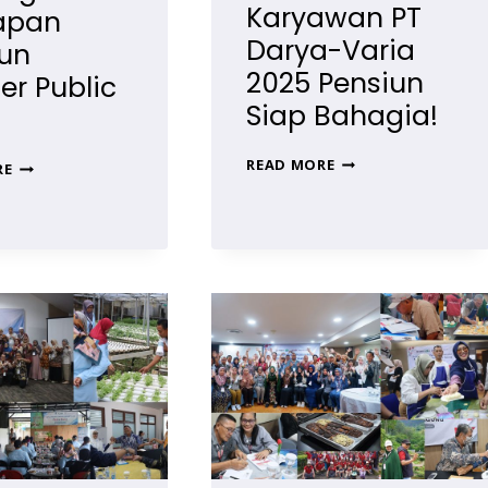
Karyawan PT
iapan
Darya-Varia
un
2025 Pensiun
er Public
Siap Bahagia!
MASA
JADWAL
READ MORE
RE
PERSIAPAN
TRAINING
PENSIUN
MASA
KARYAWAN
PERSIAPAN
PT
PENSIUN
DARYA-
REGULER
VARIA
PUBLIC
2025
2025
PENSIUN
SIAP
BAHAGIA!