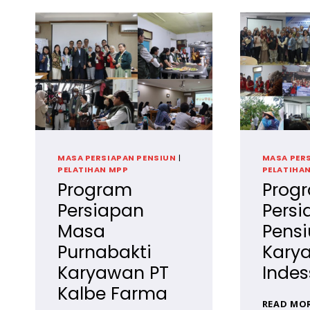
MASA PERSIAPAN PENSIUN
|
MASA PER
PELATIHAN MPP
PELATIHA
Program
Prog
Persiapan
Pers
Masa
Pensi
Purnabakti
Kary
Karyawan PT
Indes
Kalbe Farma
READ MO