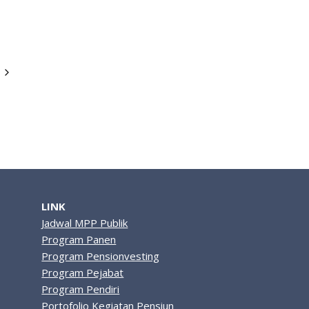
Next
Page
LINK
Jadwal MPP Publik
Program Panen
Program Pensionvesting
Program Pejabat
Program Pendiri
Portofolio Kegiatan Pensiun