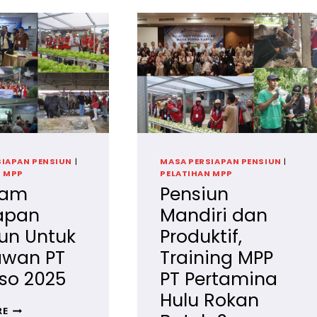
SIAPAN PENSIUN
|
MASA PERSIAPAN PENSIUN
|
N MPP
PELATIHAN MPP
ram
Pensiun
iapan
Mandiri dan
un Untuk
Produktif,
awan PT
Training MPP
so 2025
PT Pertamina
Hulu Rokan
PROGRAM
RE