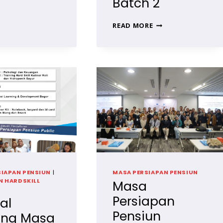
Batch 2
PERSIAPAN
PENSIUN
UNTUK
PENSIUN
READ MORE
KARYAWAN
MANDIRI
PT
DAN
INDESSO
PRODUKTIF,
2025
TRAINING
MPP
PT
PERTAMINA
HULU
ROKAN
BATCH
2
SIAPAN PENSIUN
|
MASA PERSIAPAN PENSIUN
N HARDSKILL
Masa
Persiapan
al
Pensiun
ing Masa