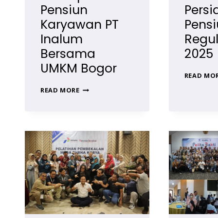
Pensiun
Pers
Karyawan PT
Pensi
Inalum
Regul
Bersama
2025
UMKM Bogor
READ MO
TRAINING
READ MORE
MASA
PERSIAPAN
PENSIUN
KARYAWAN
PT
INALUM
BERSAMA
UMKM
BOGOR